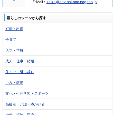
E-Mail：
kaikei@city.nakano.nagano.jp
暮らしのシーンから探す
妊娠・出産
子育て
入学・学校
成人・仕事・結婚
住まい・引っ越し
ごみ・環境
文化・生涯学習・スポーツ
高齢者・介護・障がい者
健康・福祉・医療