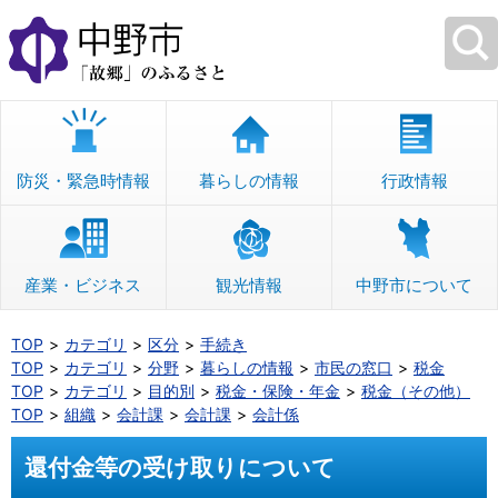
本
文
へ
移
動
防災・緊急時情報
暮らしの情報
行政情報
産業・ビジネス
観光情報
中野市について
TOP
カテゴリ
区分
手続き
TOP
カテゴリ
分野
暮らしの情報
市民の窓口
税金
TOP
カテゴリ
目的別
税金・保険・年金
税金（その他）
TOP
組織
会計課
会計課
会計係
還付金等の受け取りについて