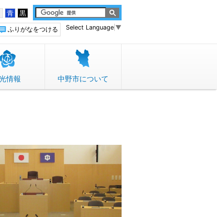
白
青
黒
Select Language
▼
ふりがなをつける
光情報
中野市について