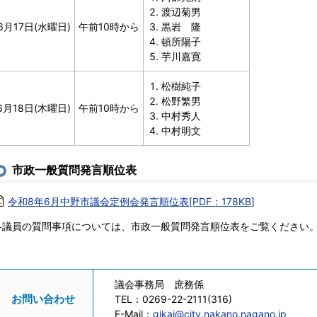
渡辺菊男
6月17日(水曜日)
午前10時から
黒岩 隆
頓所陽子
芋川嘉寛
松樹純子
松野繁男
6月18日(木曜日)
午前10時から
中村秀人
中村明文
市政一般質問発言順位表
令和8年6月中野市議会定例会発言順位表[PDF：178KB]
各議員の質問事項については、市政一般質問発言順位表をご覧ください
議会事務局 庶務係
お問い合わせ
TEL：
0269-22-2111(316)
E-Mail：
gikai@city.nakano.nagano.jp