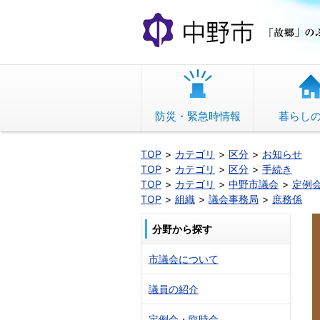
本
文
へ
移
動
防災・緊急時情報
暮らし
TOP
カテゴリ
区分
お知らせ
TOP
カテゴリ
区分
手続き
TOP
カテゴリ
中野市議会
定例
TOP
組織
議会事務局
庶務係
分野から探す
市議会について
議員の紹介
定例会・臨時会