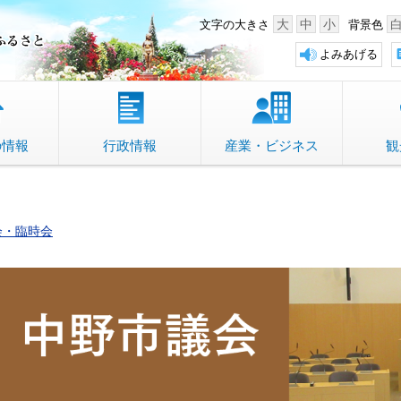
中野市 「故郷」のふるさと
大
中
小
文字の大きさ
背景色
よみあげる
の情報
行政情報
産業・ビジネス
観
会・臨時会