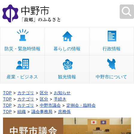
本
文
へ
移
動
防災・緊急時情報
暮らしの情報
行政情報
産業・ビジネス
観光情報
中野市について
TOP
カテゴリ
区分
お知らせ
TOP
カテゴリ
区分
手続き
TOP
カテゴリ
中野市議会
定例会・臨時会
TOP
組織
議会事務局
庶務係