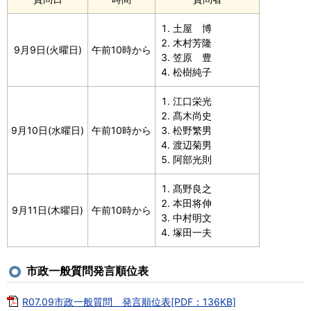
土屋 博
木村芳隆
9月9日(火曜日)
午前10時から
笠原 豊
松樹純子
江口栄光
髙木尚史
9月10日(水曜日)
午前10時から
松野繁男
渡辺菊男
阿部光則
髙野良之
本田将伸
9月11日(木曜日)
午前10時から
中村明文
塚田一夫
市政一般質問発言順位表
R07.09市政一般質問 発言順位表[PDF：136KB]