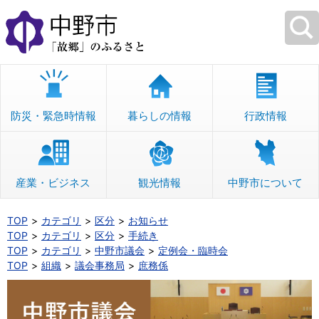
本
文
へ
移
動
防災・緊急時情報
暮らしの情報
行政情報
産業・ビジネス
観光情報
中野市について
TOP
カテゴリ
区分
お知らせ
TOP
カテゴリ
区分
手続き
TOP
カテゴリ
中野市議会
定例会・臨時会
TOP
組織
議会事務局
庶務係