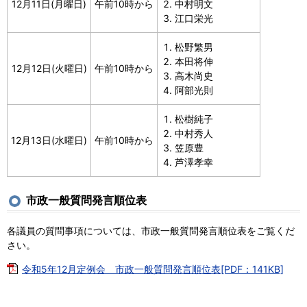
12月11日(月曜日)
午前10時から
中村明文
江口栄光
松野繁男
本田将伸
12月12日(火曜日)
午前10時から
高木尚史
阿部光則
松樹純子
中村秀人
12月13日(水曜日)
午前10時から
笠原豊
芦澤孝幸
市政一般質問発言順位表
各議員の質問事項については、市政一般質問発言順位表をご覧くだ
さい。
令和5年12月定例会 市政一般質問発言順位表[PDF：141KB]