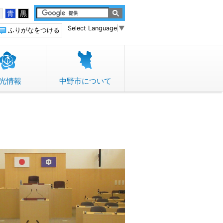
白
青
黒
Select Language
▼
ふりがなをつける
光情報
中野市について