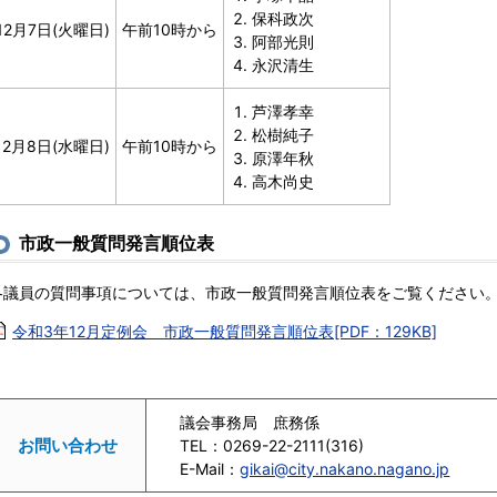
保科政次
12月7日(火曜日)
午前10時から
阿部光則
永沢清生
芦澤孝幸
松樹純子
12月8日(水曜日)
午前10時から
原澤年秋
高木尚史
市政一般質問発言順位表
各議員の質問事項については、市政一般質問発言順位表をご覧ください
令和3年12月定例会 市政一般質問発言順位表[PDF：129KB]
議会事務局 庶務係
お問い合わせ
TEL：
0269-22-2111(316)
E-Mail：
gikai@city.nakano.nagano.jp