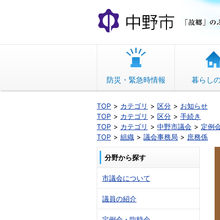
本
文
へ
移
動
防災・緊急時情報
暮らし
TOP
カテゴリ
区分
お知らせ
TOP
カテゴリ
区分
手続き
TOP
カテゴリ
中野市議会
定例
TOP
組織
議会事務局
庶務係
分野から探す
市議会について
議員の紹介
定例会・臨時会