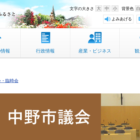
中野市 「故郷」のふるさと
大
中
小
文字の大きさ
背景色
よみあげる
の情報
行政情報
産業・ビジネス
観
会・臨時会