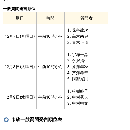
一般質問発言順位
期日
時間
質問者
保科政次
12月7日(月曜日)
午前10時から
高木尚史
青木正道
宇塚千晶
永沢清生
12月8日(火曜日)
午前10時から
原澤年秋
芦澤孝幸
阿部光則
松樹純子
12月9日(水曜日)
午前10時から
中村秀人
中村明文
市政一般質問発言順位表