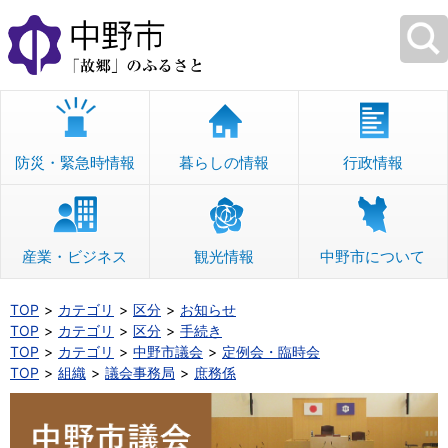
本
文
へ
移
動
防災・緊急時情報
暮らしの情報
行政情報
産業・ビジネス
観光情報
中野市について
TOP
カテゴリ
区分
お知らせ
TOP
カテゴリ
区分
手続き
TOP
カテゴリ
中野市議会
定例会・臨時会
TOP
組織
議会事務局
庶務係