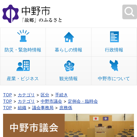
本
文
へ
移
動
防災・緊急時情報
暮らしの情報
行政情報
産業・ビジネス
観光情報
中野市について
TOP
カテゴリ
区分
手続き
TOP
カテゴリ
中野市議会
定例会・臨時会
TOP
組織
議会事務局
庶務係