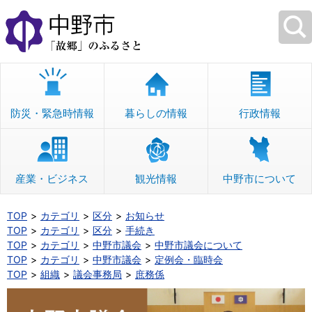
本
文
へ
移
動
防災・緊急時情報
暮らしの情報
行政情報
産業・ビジネス
観光情報
中野市について
TOP
カテゴリ
区分
お知らせ
TOP
カテゴリ
区分
手続き
TOP
カテゴリ
中野市議会
中野市議会について
TOP
カテゴリ
中野市議会
定例会・臨時会
TOP
組織
議会事務局
庶務係