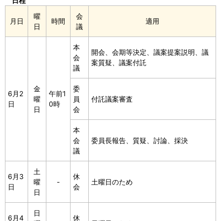
日程
曜
会
月日
時間
適用
日
議
本
開会、会期等決定、議案提案説明、議
会
案質疑、議案付託
議
金
委
6月2
午前1
曜
員
付託議案審査
日
0時
日
会
本
会
委員長報告、質疑、討論、採決
議
土
6月3
休
曜
-
土曜日のため
日
会
日
日
6月4
休