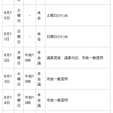
土
6月1
休
曜
-
土曜日のため
0日
会
日
日
6月1
休
曜
-
日曜日のため
1日
会
日
月
本
6月1
午前1
曜
会
議案質疑、議案付託、市政一般質問
2日
0時
日
議
火
本
6月1
午前1
曜
会
市政一般質問
3日
0時
日
議
水
本
6月1
午前1
曜
会
市政一般質問
4日
0時
日
議