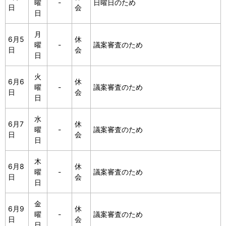
曜
-
日曜日のため
日
会
日
月
6月5
休
曜
-
議案審査のため
日
会
日
火
6月6
休
曜
-
議案審査のため
日
会
日
水
6月7
休
曜
-
議案審査のため
日
会
日
木
6月8
休
曜
-
議案審査のため
日
会
日
金
6月9
休
曜
-
議案審査のため
日
会
日