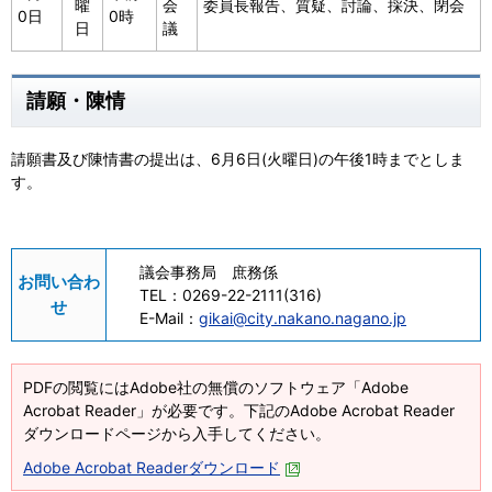
曜
会
委員長報告、質疑、討論、採決、閉会
0日
0時
日
議
請願・陳情
請願書及び陳情書の提出は、6月6日(火曜日)の午後1時までとしま
す。
議会事務局 庶務係
お問い合わ
TEL：
0269-22-2111(316)
せ
E-Mail：
gikai@city.nakano.nagano.jp
PDFの閲覧にはAdobe社の無償のソフトウェア「Adobe
Acrobat Reader」が必要です。下記のAdobe Acrobat Reader
ダウンロードページから入手してください。
Adobe Acrobat Readerダウンロード