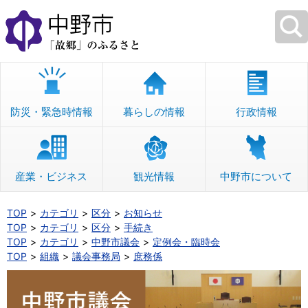
本
文
へ
移
動
防災・緊急時情報
暮らしの情報
行政情報
産業・ビジネス
観光情報
中野市について
TOP
カテゴリ
区分
お知らせ
TOP
カテゴリ
区分
手続き
TOP
カテゴリ
中野市議会
定例会・臨時会
TOP
組織
議会事務局
庶務係