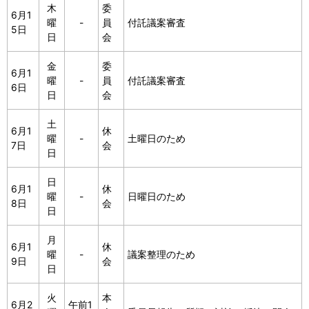
木
委
6月1
曜
-
員
付託議案審査
5日
日
会
金
委
6月1
曜
-
員
付託議案審査
6日
日
会
土
6月1
休
曜
-
土曜日のため
7日
会
日
日
6月1
休
曜
-
日曜日のため
8日
会
日
月
6月1
休
曜
-
議案整理のため
9日
会
日
火
本
6月2
午前1