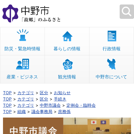
本
文
へ
移
動
防災・緊急時情報
暮らしの情報
行政情報
産業・ビジネス
観光情報
中野市について
TOP
カテゴリ
区分
お知らせ
TOP
カテゴリ
区分
手続き
TOP
カテゴリ
中野市議会
定例会・臨時会
TOP
組織
議会事務局
庶務係