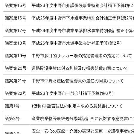
議案第15号
平成26年度中野市介護保険事業特別会計補正予算(第2
議案第16号
平成26年度中野市下水道事業特別会計補正予算(第2号
議案第17号
平成26年度中野市農業集落排水事業特別会計補正予算(
議案第18号
平成26年度中野市水道事業会計補正予算(第2号)
議案第19号
中野市多目的サッカー場の指定管理者の指定について
議案第20号
道路陥没事故に係る和解及び損害賠償の額について
議案第21号
中野市中野財産区管理委員の選任の同意について
議案第22号
平成26年度中野市一般会計補正予算(第6号)
議第1号
(仮称)手話言語法の制定を求める意見書について
議第2号
産業廃棄物等最終処分場建設計画に反対する意見書に
安全・安心の医療・介護の実現と医療・介護従事者の
議第3号