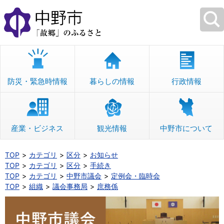
本
文
へ
移
動
防災・緊急時情報
暮らしの情報
行政情報
産業・ビジネス
観光情報
中野市について
TOP
カテゴリ
区分
お知らせ
TOP
カテゴリ
区分
手続き
TOP
カテゴリ
中野市議会
定例会・臨時会
TOP
組織
議会事務局
庶務係