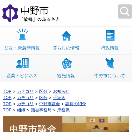
本
文
へ
移
動
防災・緊急時情報
暮らしの情報
行政情報
産業・ビジネス
観光情報
中野市について
TOP
カテゴリ
区分
お知らせ
TOP
カテゴリ
区分
手続き
TOP
カテゴリ
中野市議会
議員の紹介
TOP
組織
議会事務局
庶務係