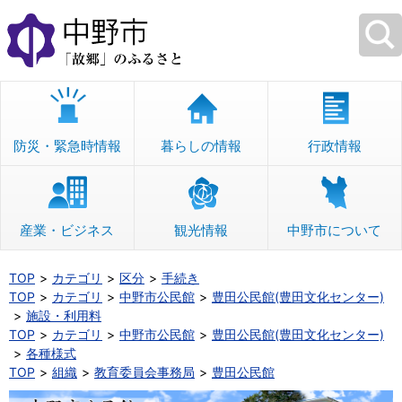
本
文
へ
移
動
防災・緊急時情報
暮らしの情報
行政情報
産業・ビジネス
観光情報
中野市について
TOP
カテゴリ
区分
手続き
TOP
カテゴリ
中野市公民館
豊田公民館(豊田文化センター)
施設・利用料
TOP
カテゴリ
中野市公民館
豊田公民館(豊田文化センター)
各種様式
TOP
組織
教育委員会事務局
豊田公民館