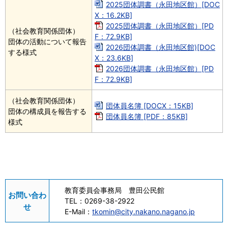
2025団体調書（永田地区館）[DOC
X：16.2KB]
2025団体調書（永田地区館）[PD
（社会教育関係団体）
F：72.9KB]
団体の活動について報告
2026団体調書（永田地区館)[DOC
する様式
X：23.6KB]
2026団体調書（永田地区館）[PD
F：72.9KB]
（社会教育関係団体）
団体員名簿 [DOCX：15KB]
団体の構成員を報告する
団体員名簿 [PDF：85KB]
様式
教育委員会事務局 豊田公民館
お問い合わ
TEL：
0269-38-2922
せ
E-Mail：
tkomin@city.nakano.nagano.jp