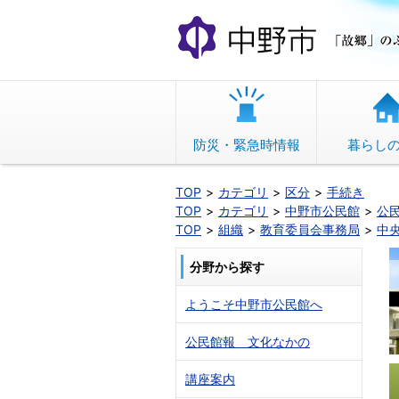
本
文
へ
移
動
防災・緊急時情報
暮らし
TOP
カテゴリ
区分
手続き
TOP
カテゴリ
中野市公民館
公
TOP
組織
教育委員会事務局
中
分野から探す
ようこそ中野市公民館へ
公民館報 文化なかの
講座案内