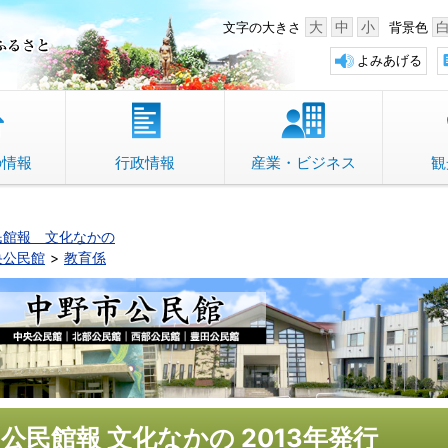
中野市 「故郷」のふるさと
大
中
小
文字の大きさ
背景色
よみあげる
の情報
行政情報
産業・ビジネス
観
民館報 文化なかの
央公民館
教育係
公民館報 文化なかの 2013年発行