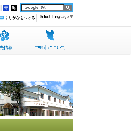
白
青
黒
Select Language
▼
ふりがなをつける
光情報
中野市について