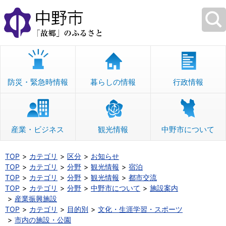
本
文
へ
移
動
防災・緊急時情報
暮らしの情報
行政情報
産業・ビジネス
観光情報
中野市について
TOP
カテゴリ
区分
お知らせ
TOP
カテゴリ
分野
観光情報
宿泊
TOP
カテゴリ
分野
観光情報
都市交流
TOP
カテゴリ
分野
中野市について
施設案内
産業振興施設
TOP
カテゴリ
目的別
文化・生涯学習・スポーツ
市内の施設・公園