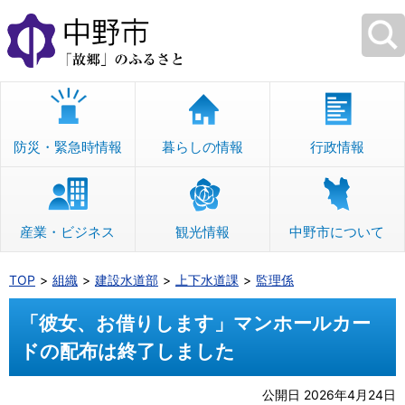
本
文
へ
移
動
防災・緊急時情報
暮らしの情報
行政情報
産業・ビジネス
観光情報
中野市について
TOP
組織
建設水道部
上下水道課
監理係
「彼女、お借りします」マンホールカー
ドの配布は終了しました
公開日 2026年4月24日