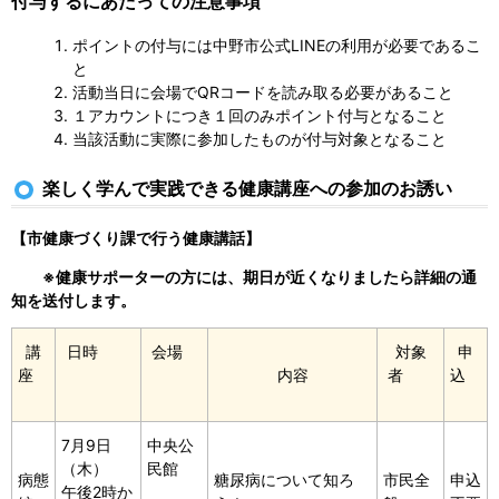
付与するにあたっての注意事項
ポイントの付与には中野市公式LINEの利用が必要であるこ
と
活動当日に会場でQRコードを読み取る必要があること
１アカウントにつき１回のみポイント付与となること
当該活動に実際に参加したものが付与対象となること
楽しく学んで実践できる健康講座への参加のお誘い
【市健康づくり課で行う健康講話】
※健康サポーターの方には、期日が近くなりましたら詳細の通
知を送付します。
講
日時
会場
対象
申
座
内容
者
込
7月9日
中央公
（木）
民館
病態
糖尿病について知ろ
市民全
申込
午後2時か