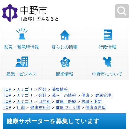
本
文
へ
移
動
防災・緊急時情報
暮らしの情報
行政情報
産業・ビジネス
観光情報
中野市について
TOP
カテゴリ
区分
募集情報
TOP
カテゴリ
分野
暮らしの情報
健康
健康管理
TOP
カテゴリ
目的別
健康・医療
検診・予防
TOP
組織
健康福祉部
健康づくり課
健康管理係
健康サポーターを募集しています