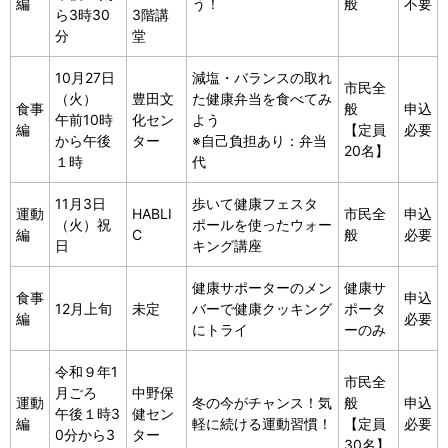
編
う！
般
不要
ら3時30
3階講
分
堂
10月27日
減塩・バランスの取れ
市民全
（火）
豊田文
た健康弁当を食べてみ
食事
般
申込
午前10時
化セン
よう
編
【定員
必要
から午後
ター
※自己負担あり：弁当
20名】
１時
代
11月3日
歩いて健康フェスタ
運動
HABLI
市民全
申込
（火）祝
ポールを使ったウォー
編
C
般
必要
日
キング講座
健康サポーターのメン
健康サ
食事
申込
12月上旬
未定
バーで健康クッキング
ポータ
編
必要
にトライ
ーのみ
令和９年1
市民全
月ごろ
中野保
運動
冬の今がチャンス！気
般
申込
午後１時3
健セン
編
軽に続ける運動習慣！
【定員
必要
0分から3
ター
30名】