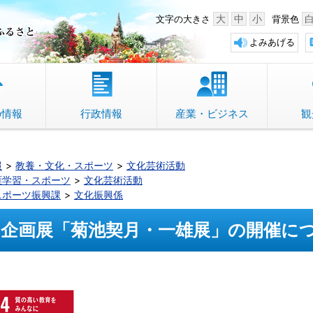
中野市 「故郷」のふるさと
大
中
小
文字の大きさ
背景色
よみあげる
の情報
行政情報
産業・ビジネス
観
報
教養・文化・スポーツ
文化芸術活動
涯学習・スポーツ
文化芸術活動
スポーツ振興課
文化振興係
企画展「菊池契月・一雄展」の開催に