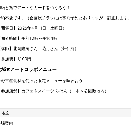
和紙と箔でアートなカードをつくろう！
予約不要です。（企画展チラシには事前予約とありますが、訂正します
【開催日】2026年4月11日（土曜日）
【開催時間】午前10時～午後4時
【講師】北岡隆洞さん、花月さん（芳仙洞）
参加費】1,100円
地域✖アートコラボメニュー
中野市産食材を使った限定メニューを味わおう！
【参加店舗】カフェ＆スイーツ らぱん（一本木公園敷地内）
地図
会場案内