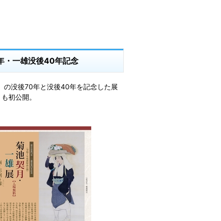
年・一雄没後40年記念
5）の没後70年と没後40年を記念した展
》も初公開。