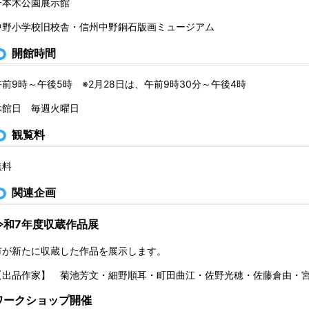
一本木公園展示館
中野小学校旧校舎・信州中野銅石版画ミュージアム
開館時間
午前9時～午後5時 ※2月28日は、午前9時30分～午後4時
休館日 毎週火曜日
観覧料
無料
関連企画
令和7年度収蔵作品展
市が新たに収蔵した作品を展示します。
【出品作家】 菊池芳文・細野順耳・町田曲江・佐野光穂・佐藤倉由・
ワークショップ開催