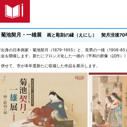
菊池契月・一雄展
画と彫刻の縁（えにし） 契月没後70
市出身の日本画家・菊池契月（1879-1955）と、長男の一雄（1908-8
覧会を開催します。新たにブロンズ化した一雄の《平和の群像（試作）
併せて、市が本年度新たに収蔵した作品を展示します。