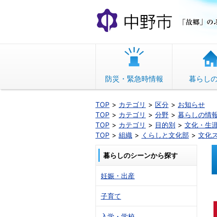
本
文
へ
移
動
防災・緊急時情報
暮らし
TOP
カテゴリ
区分
お知らせ
TOP
カテゴリ
分野
暮らしの情
TOP
カテゴリ
目的別
文化・生
TOP
組織
くらしと文化部
文化
暮らしのシーンから探す
妊娠・出産
子育て
入学・学校