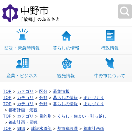
本
文
へ
移
動
防災・緊急時情報
暮らしの情報
行政情報
産業・ビジネス
観光情報
中野市について
TOP
カテゴリ
区分
募集情報
TOP
カテゴリ
分野
暮らしの情報
まちづくり
TOP
カテゴリ
分野
暮らしの情報
まちづくり
都市計画・景観
TOP
カテゴリ
目的別
くらし・住まい・引っ越し
都市計画・景観
TOP
組織
建設水道部
都市建設課
都市計画係