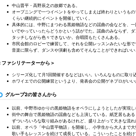
中山晋平・高野辰之の故郷である。
オープニングで一つイベントをやってしまえば終わりというもの
くらい継続的にイベントを開催していく。
具体的には、中野にまつわる黒姫物語などの謡曲の会などを、一
いでやっていったらどうかという話がでた。謡曲のみならず、ダ
タッチしながら色々できないか。合唱団もたくさんある。
市民会館のロビーで練習して、それを公開レッスンみたいな形で
音楽に限らず、ダンスや演劇も含めてそんなことができればいい
＜ファシリテーターから＞
シリーズ化して月1回開催するなどはいい。いろんなものに取り
ホワイエでの公開練習というより、発表会の公開ゲネプロがいい
グループ2の皆さんから
以前、中野市ゆかりの黒姫物語をオペラにしようとしたが実現し
街中の舞台で黒姫物語の謡曲なども上演している。紙芝居もある
ずついろいろな取り組みがあるけれど、盛り上がって大きな流れ
以前、オペラ「中山晋平物語」を開催し、小学生から大人まで大
歌い手もレッスンを続けて成長している。こういったことを続け