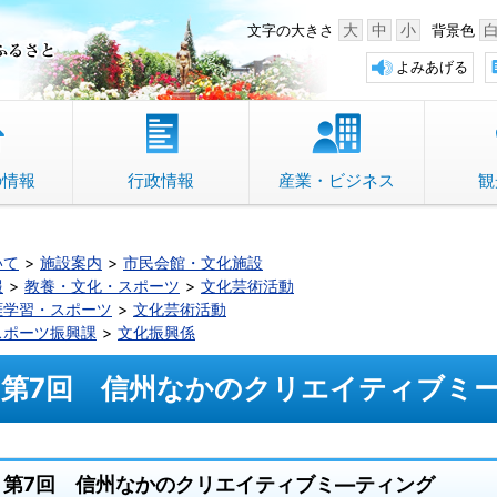
中野市 「故郷」のふるさと
大
中
小
文字の大きさ
背景色
よみあげる
の情報
行政情報
産業・ビジネス
観
いて
施設案内
市民会館・文化施設
報
教養・文化・スポーツ
文化芸術活動
涯学習・スポーツ
文化芸術活動
スポーツ振興課
文化振興係
第7回 信州なかのクリエイティブミ
第7回 信州なかのクリエイティブミ―ティング