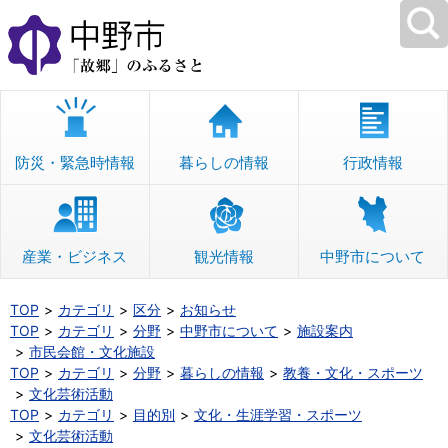
本
文
へ
移
動
防災・緊急時情報
暮らしの情報
行政情報
産業・ビジネス
観光情報
中野市について
TOP
カテゴリ
区分
お知らせ
TOP
カテゴリ
分野
中野市について
施設案内
市民会館・文化施設
TOP
カテゴリ
分野
暮らしの情報
教養・文化・スポーツ
文化芸術活動
TOP
カテゴリ
目的別
文化・生涯学習・スポーツ
文化芸術活動