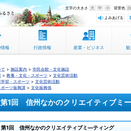
中野市 「故郷」のふるさと
大
中
小
文字の大きさ
背景色
よみあげる
の情報
行政情報
産業・ビジネス
観
いて
施設案内
市民会館・文化施設
報
教養・文化・スポーツ
文化芸術活動
涯学習・スポーツ
文化芸術活動
スポーツ振興課
文化振興係
第1回 信州なかのクリエイティブミ
第1回 信州なかのクリエイティブミ―ティング