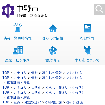
本
文
へ
移
動
防災・緊急時情報
暮らしの情報
行政情報
産業・ビジネス
観光情報
中野市について
TOP
カテゴリ
分野
暮らしの情報
まちづくり
TOP
カテゴリ
分野
暮らしの情報
まちづくり
都市計画・景観
TOP
カテゴリ
目的別
くらし・住まい・引っ越し
TOP
カテゴリ
目的別
くらし・住まい・引っ越し
都市計画・景観
TOP
組織
建設水道部
都市建設課
都市計画係