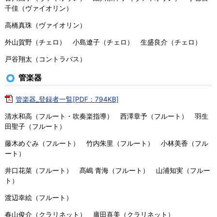
千佳（ヴァイオリン）
高橋真珠（ヴァイオリン）
外山賀野（チェロ） 小島遼子（チェロ） 生盛良介（チェロ）
戸谷翔太（コントラバス）
管楽器
管楽器_登録者一覧[PDF：794KB]
清水和高（フルート・吹奏楽指導） 西澤章予（フルート） 羽生
田聖子（フルート）
藤木めぐみ（フルート） 竹内朱里（フルート） 小林美香（フル
ート）
井口花菜（フルート） 髙嶋 青海（フルート） 山浦知実（フルー
ト）
渡辺幸絵（フルート）
春山俊介（クラリネット） 廣田喜美（クラリネット）