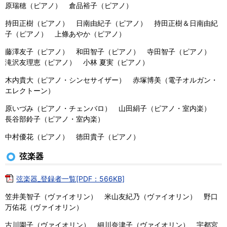
原瑞穂（ピアノ） 倉品裕子（ピアノ）
持田正樹（ピアノ） 日南由紀子（ピアノ） 持田正樹＆日南由紀
子（ピアノ） 上條あやか（ピアノ）
藤澤友子（ピアノ） 和田智子（ピアノ） 寺田智子（ピアノ）
滝沢友理恵（ピアノ） 小林 夏実（ピアノ）
木内貴大（ピアノ・シンセサイザー） 赤塚博美（電子オルガン・
エレクトーン）
原いづみ（ピアノ・チェンバロ） 山田絹子（ピアノ・室内楽）
長谷部鈴子（ピアノ・室内楽）
中村優花（ピアノ） 徳田貴子（ピアノ）
弦楽器
弦楽器_登録者一覧[PDF：566KB]
笠井美智子（ヴァイオリン） 米山友紀乃（ヴァイオリン） 野口
万佑花（ヴァイオリン）
古川園子（ヴァイオリン） 細川奈津子（ヴァイオリン） 宇都宮