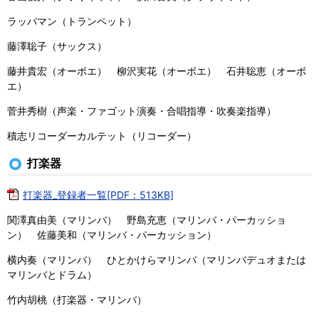
ラッパマン（トランペット）
藤澤聡子（サックス）
藤井貴宏（オーボエ） 柳沢実花（オーボエ） 石井聡恵（オーボ
エ）
菅井秀樹（声楽・ファゴット演奏・合唱指導・吹奏楽指導）
積志リコーダーカルテット（リコーダー）
打楽器
打楽器_登録者一覧[PDF：513KB]
関澤真由美（マリンバ） 野島充恵（マリンバ・パーカッショ
ン） 佐藤美和（マリンバ・パーカッション）
横内奏（マリンバ） ひとかけらマリンバ（マリンバデュオまたは
マリンバとドラム）
竹内胡桃（打楽器・マリンバ）