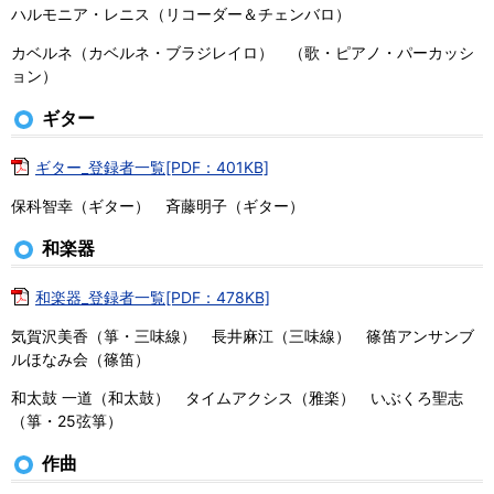
ハルモニア・レニス（リコーダー＆チェンバロ）
カベルネ（カベルネ・ブラジレイロ） （歌・ピアノ・パーカッシ
ョン）
ギター
ギター_登録者一覧[PDF：401KB]
保科智幸（ギター） 斉藤明子（ギター）
和楽器
和楽器_登録者一覧[PDF：478KB]
気賀沢美香（箏・三味線） 長井麻江（三味線） 篠笛アンサンブ
ルほなみ会（篠笛）
和太鼓 一道（和太鼓） タイムアクシス（雅楽） いぶくろ聖志
（箏・25弦箏）
作曲