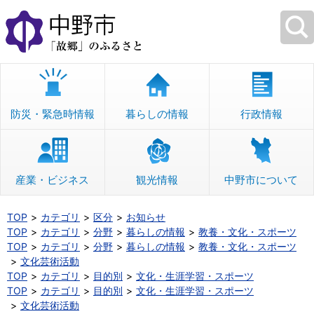
本
文
へ
移
動
防災・緊急時情報
暮らしの情報
行政情報
産業・ビジネス
観光情報
中野市について
TOP
カテゴリ
区分
お知らせ
TOP
カテゴリ
分野
暮らしの情報
教養・文化・スポーツ
TOP
カテゴリ
分野
暮らしの情報
教養・文化・スポーツ
文化芸術活動
TOP
カテゴリ
目的別
文化・生涯学習・スポーツ
TOP
カテゴリ
目的別
文化・生涯学習・スポーツ
文化芸術活動