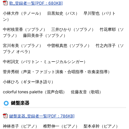
歌_登録者一覧[PDF：680KB]
小林大作（テノール） 目黒知史（バス） 早川聖也（バリト
ン）
中村枝里香（ソプラノ） 三井ひかり（ソプラノ） 竹花摩耶（ソ
プラノ） 藤田美奈子（ソプラノ）
宮川有美（ソプラノ） 中曽根真悠（ソプラノ） 竹之内淳子（ソ
プラノ オペラ）
中村詞文（バリトン・ミュージカルシンガー）
菅井秀樹（声楽・ファゴット演奏・合唱指導・吹奏楽指導）
小林ひろ（ギター弾き語り）
colorful tones palette（混声合唱） 佐藤友音（歌唱）
鍵盤楽器
鍵盤楽器_登録者一覧[PDF：786KB]
神林杏子（ピアノ） 椎野伸一（ピアノ） 梨本卓幹（ピアノ）