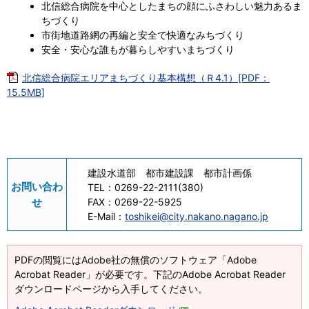
北信総合病院を中心としたまちの顔にふさわしい魅力あるま
ちづくり
市街地道路網の再編と安全で快適なみちづくり
安全・安心な誰もが暮らしやすいまちづくり
北信総合病院エリアまちづくり基本構想（Ｒ4.1）[PDF：
15.5MB]
建設水道部 都市建設課 都市計画係
お問い合わ
TEL：
0269-22-2111(380)
せ
FAX：
0269-22-5925
E-Mail：
toshikei@city.nakano.nagano.jp
PDFの閲覧にはAdobe社の無償のソフトウェア「Adobe
Acrobat Reader」が必要です。下記のAdobe Acrobat Reader
ダウンロードページから入手してください。