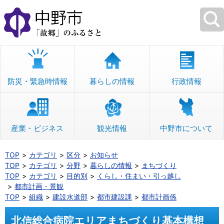
本
文
へ
移
動
防災・緊急時情報
暮らしの情報
行政情報
産業・ビジネス
観光情報
中野市について
TOP
カテゴリ
区分
お知らせ
TOP
カテゴリ
分野
暮らしの情報
まちづくり
TOP
カテゴリ
目的別
くらし・住まい・引っ越し
都市計画・景観
TOP
組織
建設水道部
都市建設課
都市計画係
北信総合病院エリアまちづくり基本構想