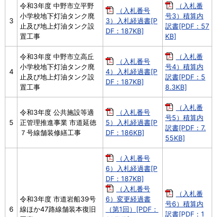
令和3年度 中野市立平野
（入札番
（入札番号
小学校地下灯油タンク廃
号3）積算内
3
3）入札経過書[P
止及び地上灯油タンク設
訳書[PDF：57
DF：187KB]
置工事
KB]
令和3年度 中野市立高丘
（入札番
（入札番号
小学校地下灯油タンク廃
号4）積算内
4
4）入札経過書[P
止及び地上灯油タンク設
訳書[PDF：5
DF：187KB]
置工事
8.3KB]
（入札番
令和3年度 公共施設等適
（入札番号
号5）積算内
5
正管理推進事業 市道延徳
5）入札経過書[P
訳書[PDF：7.
７号線舗装修繕工事
DF：186KB]
55KB]
（入札番号
6）入札経過書[P
DF：187KB]
（入札番号
（入札番
令和3年度 市道岩船39号
6）変更経過書
号6）積算内
6
線ほか47路線舗装本復旧
（第1回）[PDF：
訳書[PDF：1