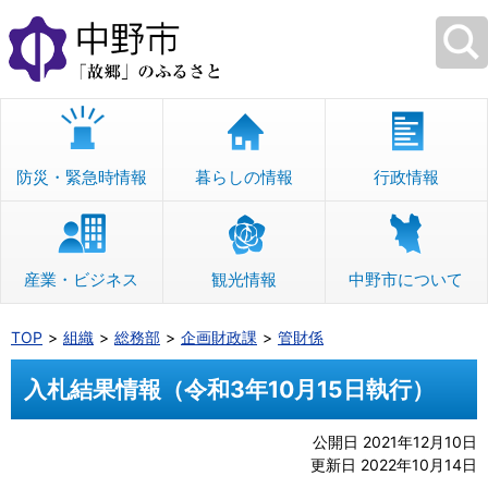
本
文
へ
移
動
防災・緊急時情報
暮らしの情報
行政情報
産業・ビジネス
観光情報
中野市について
TOP
組織
総務部
企画財政課
管財係
入札結果情報（令和3年10月15日執行）
公開日 2021年12月10日
更新日 2022年10月14日