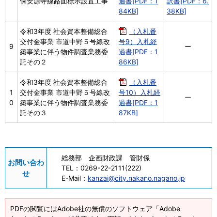
保安源寺線路面標示設置工事
過書[PDF：1
訳書[PDF：6.
84KB]
38KB]
令和3年度 社会資本整備総合
（入札番
交付金事業 市道中野５号線改
号9）入札経
9
ー
築事業に伴う物件調査業務委
過書[PDF：1
託その２
86KB]
令和3年度 社会資本整備総合
（入札番
1
交付金事業 市道中野５号線改
号10）入札経
ー
0
築事業に伴う物件調査業務委
過書[PDF：1
託その３
87KB]
総務部 企画財政課 管財係
お問い合わ
TEL：
0269-22-2111(222)
せ
E-Mail：
kanzai@city.nakano.nagano.jp
PDFの閲覧にはAdobe社の無償のソフトウェア「Adobe