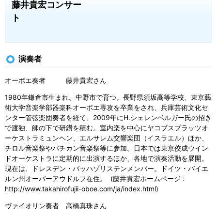
藤井貴宏コンサー
ト
演奏者
オーボエ奏者 藤井貴宏さん
1980年鎌倉市生まれ。中野市で育つ。長野県須坂高等学校、東京藝
術大学音楽学部器楽科オーボエ専攻を卒業をされ、兵庫芸術文化セ
ンター管弦楽団奏者を経て、2009年にH.シェレンベルガー氏の招き
で渡独、師の下で研鑽を積む。室内楽を中心にヤコブスプラッツオ
ーケストラミュンヘン、エルサレム交響楽団（イスラエル）ほか、
チロル音楽祭やバチカン音楽祭等に参加。日本では東京佼成ウイン
ドオーケストラに定期的に出演するほか、各地で演奏活動を展開。
現在は、ドレスデン・バッハゾリステンメンバー。ドイツ・バイエ
ルン州オーバーアウドルフ在住。 (藤井貴宏ホームページ :
http://www.takahirofujii-oboe.com/ja/index.html)
ヴァイオリン奏者 高橋真珠さん