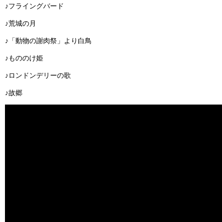
♪フライングバード
♪荒城の月
♪「動物の謝肉祭」より白鳥
♪もののけ姫
♪ロンドンデリーの歌
♪故郷