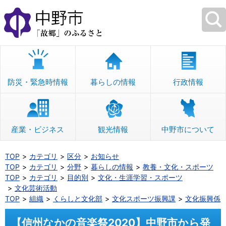
本
文
へ
移
動
防災・緊急時情報
暮らしの情報
行政情報
産業・ビジネス
観光情報
中野市について
TOP
カテゴリ
区分
お知らせ
TOP
カテゴリ
分野
暮らしの情報
教養・文化・スポーツ
TOP
カテゴリ
目的別
文化・生涯学習・スポーツ
文化芸術活動
TOP
組織
くらしと文化部
文化スポーツ振興課
文化振興係
【信州なかの音楽祭2020】中野市から発