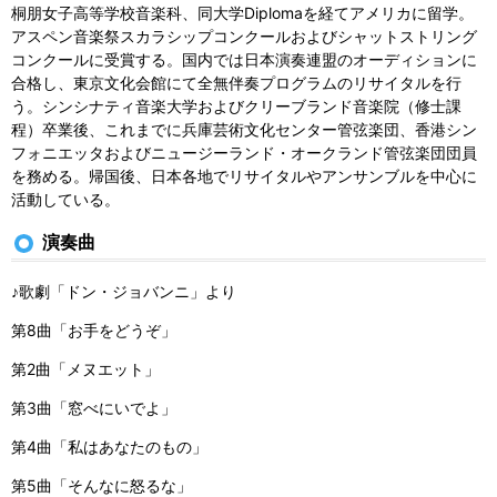
桐朋女子高等学校音楽科、同大学Diplomaを経てアメリカに留学。
アスペン音楽祭スカラシップコンクールおよびシャットストリング
コンクールに受賞する。国内では日本演奏連盟のオーディションに
合格し、東京文化会館にて全無伴奏プログラムのリサイタルを行
う。シンシナティ音楽大学およびクリーブランド音楽院（修士課
程）卒業後、これまでに兵庫芸術文化センター管弦楽団、香港シン
フォニエッタおよびニュージーランド・オークランド管弦楽団団員
を務める。帰国後、日本各地でリサイタルやアンサンブルを中心に
活動している。
演奏曲
♪歌劇「ドン・ジョバンニ」より
第8曲「お手をどうぞ」
第2曲「メヌエット」
第3曲「窓べにいでよ」
第4曲「私はあなたのもの」
第5曲「そんなに怒るな」