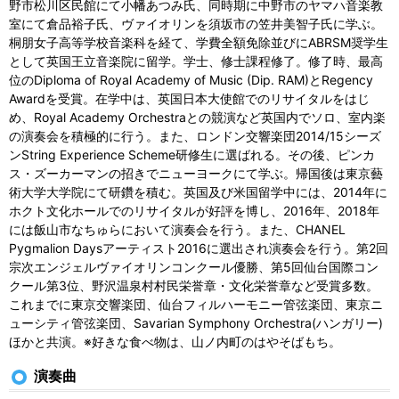
野市松川区民館にて小幡あつみ氏、同時期に中野市のヤマハ音楽教
室にて倉品裕子氏、ヴァイオリンを須坂市の笠井美智子氏に学ぶ。
桐朋女子高等学校音楽科を経て、学費全額免除並びにABRSM奨学生
として英国王立音楽院に留学。学士、修士課程修了。修了時、最高
位のDiploma of Royal Academy of Music (Dip. RAM)とRegency
Awardを受賞。在学中は、英国日本大使館でのリサイタルをはじ
め、Royal Academy Orchestraとの競演など英国内でソロ、室内楽
の演奏会を積極的に行う。また、ロンドン交響楽団2014/15シーズ
ンString Experience Scheme研修生に選ばれる。その後、ピンカ
ス・ズーカーマンの招きでニューヨークにて学ぶ。帰国後は東京藝
術大学大学院にて研鑽を積む。英国及び米国留学中には、2014年に
ホクト文化ホールでのリサイタルが好評を博し、2016年、2018年
には飯山市なちゅらにおいて演奏会を行う。また、CHANEL
Pygmalion Daysアーティスト2016に選出され演奏会を行う。第2回
宗次エンジェルヴァイオリンコンクール優勝、第5回仙台国際コン
クール第3位、野沢温泉村村民栄誉章・文化栄誉章など受賞多数。
これまでに東京交響楽団、仙台フィルハーモニー管弦楽団、東京ニ
ューシティ管弦楽団、Savarian Symphony Orchestra(ハンガリー)
ほかと共演。※好きな食べ物は、山ノ内町のはやそばもち。
演奏曲