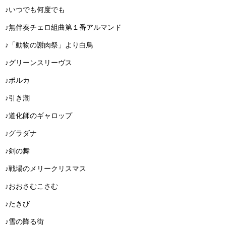
♪いつでも何度でも
♪無伴奏チェロ組曲第１番アルマンド
♪「動物の謝肉祭」より白鳥
♪グリーンスリーヴス
♪ポルカ
♪引き潮
♪道化師のギャロップ
♪グラダナ
♪剣の舞
♪戦場のメリークリスマス
♪おおさむこさむ
♪たきび
♪雪の降る街