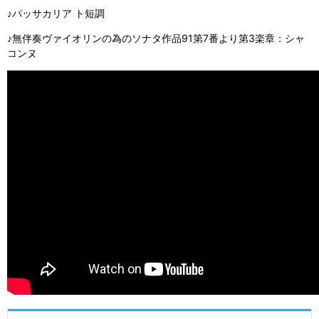
♪パッサカリア ト短調
♪無伴奏ヴァイオリンの為のソナタ作品91第7番より第3楽章：シャ
コンヌ