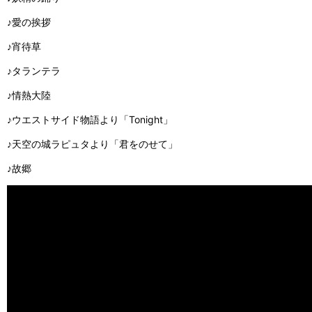
♪愛の挨拶
♪宵待草
♪タランテラ
♪情熱大陸
♪ウエストサイド物語より「Tonight」
♪天空の城ラピュタより「君をのせて」
♪故郷