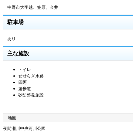
中野市大字越、笠原、金井
駐車場
あり
主な施設
トイレ
せせらぎ水路
四阿
遊歩道
砂防啓発施設
地図
夜間瀬川中央河川公園