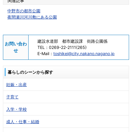
関連記事
中野市の都市公園
夜間瀬川河川敷にある公園
建設水道部 都市建設課 街路公園係
お問い合わ
TEL：
0269-22-2111(265)
せ
E-Mail：
toshikei@city.nakano.nagano.jp
暮らしのシーンから探す
妊娠・出産
子育て
入学・学校
成人・仕事・結婚