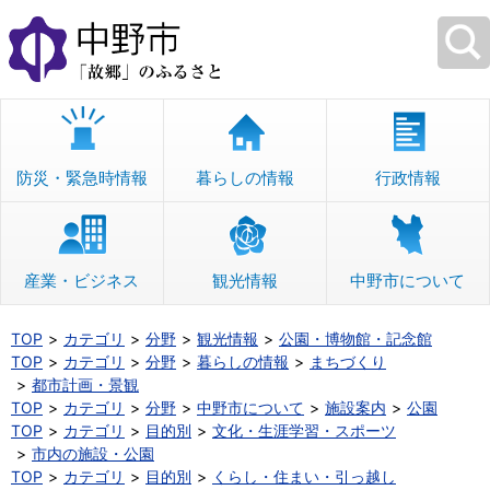
本
文
へ
移
動
防災・緊急時情報
暮らしの情報
行政情報
産業・ビジネス
観光情報
中野市について
TOP
カテゴリ
分野
観光情報
公園・博物館・記念館
TOP
カテゴリ
分野
暮らしの情報
まちづくり
都市計画・景観
TOP
カテゴリ
分野
中野市について
施設案内
公園
TOP
カテゴリ
目的別
文化・生涯学習・スポーツ
市内の施設・公園
TOP
カテゴリ
目的別
くらし・住まい・引っ越し