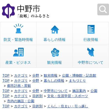
本
文
へ
移
動
防災・緊急時情報
暮らしの情報
行政情報
産業・ビジネス
観光情報
中野市について
TOP
カテゴリ
分野
観光情報
公園・博物館・記念館
TOP
カテゴリ
分野
暮らしの情報
まちづくり
都市計画・景観
TOP
カテゴリ
分野
中野市について
施設案内
公園
TOP
カテゴリ
目的別
文化・生涯学習・スポーツ
市内の施設・公園
TOP
カテゴリ
目的別
くらし・住まい・引っ越し