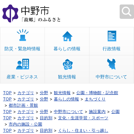
本
文
へ
移
動
防災・緊急時情報
暮らしの情報
行政情報
産業・ビジネス
観光情報
中野市について
TOP
カテゴリ
分野
観光情報
公園・博物館・記念館
TOP
カテゴリ
分野
暮らしの情報
まちづくり
都市計画・景観
TOP
カテゴリ
分野
中野市について
施設案内
公園
TOP
カテゴリ
目的別
文化・生涯学習・スポーツ
市内の施設・公園
TOP
カテゴリ
目的別
くらし・住まい・引っ越し