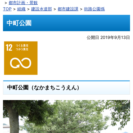
都市計画・景観
TOP
組織
建設水道部
都市建設課
街路公園係
中町公園
公開日 2019年9月13日
中町公園（なかまちこうえん）