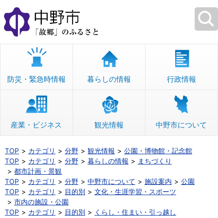
本
文
へ
移
動
防災・緊急時情報
暮らしの情報
行政情報
産業・ビジネス
観光情報
中野市について
TOP
カテゴリ
分野
観光情報
公園・博物館・記念館
TOP
カテゴリ
分野
暮らしの情報
まちづくり
都市計画・景観
TOP
カテゴリ
分野
中野市について
施設案内
公園
TOP
カテゴリ
目的別
文化・生涯学習・スポーツ
市内の施設・公園
TOP
カテゴリ
目的別
くらし・住まい・引っ越し