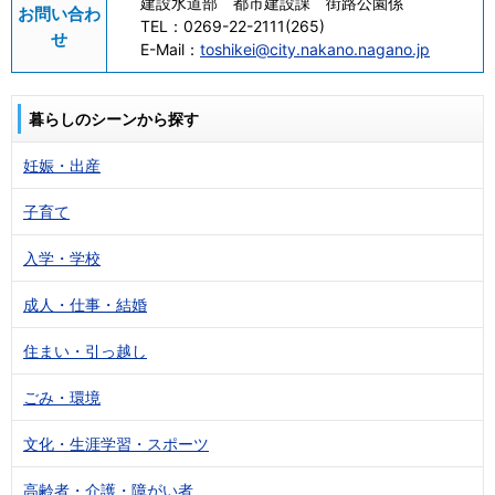
建設水道部 都市建設課 街路公園係
お問い合わ
TEL：
0269-22-2111(265)
せ
E-Mail：
toshikei@city.nakano.nagano.jp
暮らしのシーンから探す
妊娠・出産
子育て
入学・学校
成人・仕事・結婚
住まい・引っ越し
ごみ・環境
文化・生涯学習・スポーツ
高齢者・介護・障がい者