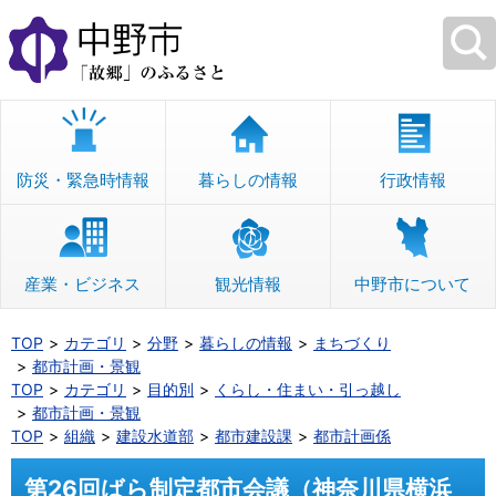
本
文
へ
移
動
防災・緊急時情報
暮らしの情報
行政情報
産業・ビジネス
観光情報
中野市について
TOP
カテゴリ
分野
暮らしの情報
まちづくり
都市計画・景観
TOP
カテゴリ
目的別
くらし・住まい・引っ越し
都市計画・景観
TOP
組織
建設水道部
都市建設課
都市計画係
第26回ばら制定都市会議（神奈川県横浜