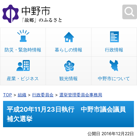
本
文
へ
移
動
防災・緊急時情報
暮らしの情報
行政情報
産業・ビジネス
観光情報
中野市について
TOP
組織
行政委員会
選挙管理委員会事務局
平成20年11月23日執行 中野市議会議員
補欠選挙
公開日 2016年12月22日