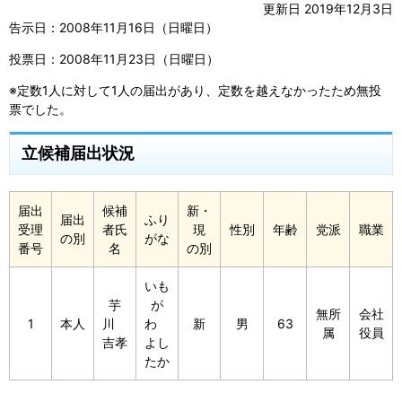
更新日 2019年12月3日
告示日：2008年11月16日（日曜日）
投票日：2008年11月23日（日曜日）
※定数1人に対して1人の届出があり、定数を越えなかったため無投
票でした。
立候補届出状況
届出
候補
新・
届出
ふり
受理
者氏
現
性別
年齢
党派
職業
の別
がな
番号
名
の別
いも
芋
が
無所
会社
1
本人
川
わ
新
男
63
属
役員
吉孝
よし
たか