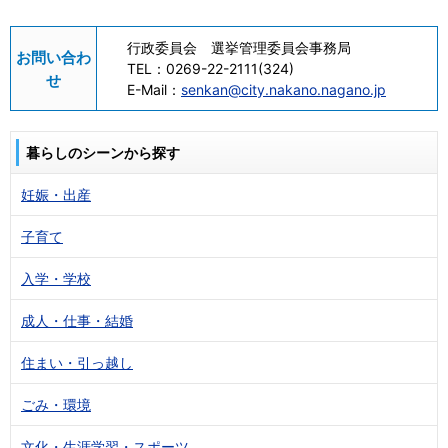
行政委員会 選挙管理委員会事務局
お問い合わ
TEL：
0269-22-2111(324)
せ
E-Mail：
senkan@city.nakano.nagano.jp
暮らしのシーンから探す
妊娠・出産
子育て
入学・学校
成人・仕事・結婚
住まい・引っ越し
ごみ・環境
文化・生涯学習・スポーツ