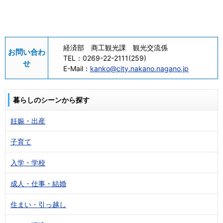
経済部 商工観光課 観光交流係
お問い合わ
TEL：
0269-22-2111(259)
せ
E-Mail：
kanko@city.nakano.nagano.jp
暮らしのシーンから探す
妊娠・出産
子育て
入学・学校
成人・仕事・結婚
住まい・引っ越し