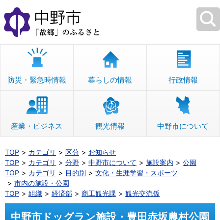
本
文
へ
移
動
防災・緊急時情報
暮らしの情報
行政情報
産業・ビジネス
観光情報
中野市について
TOP
カテゴリ
区分
お知らせ
TOP
カテゴリ
分野
中野市について
施設案内
公園
TOP
カテゴリ
目的別
文化・生涯学習・スポーツ
市内の施設・公園
TOP
組織
経済部
商工観光課
観光交流係
中野市ドッグラン施設・豊田赤坂農村公園