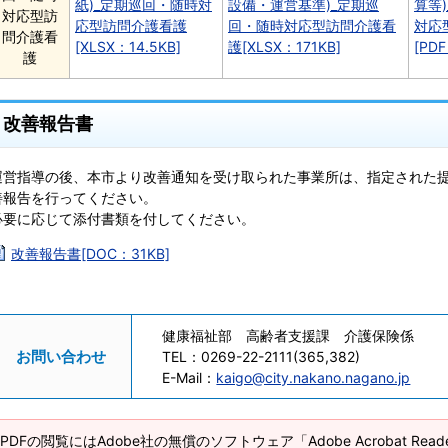
紙)_定期巡回・随時対
設備・運営基準)_定期巡
算等
対応型訪
応型訪問介護看護
回・随時対応型訪問介護看
対応
問介護看
[XLSX：14.5KB]
護[XLSX：171KB]
[PDF
護
改善報告書
運営指導の後、本市より改善通知を受け取られた事業所は、指定された
善報告を行ってください。
必要に応じて添付書類を付してください。
改善報告書[DOC：31KB]
健康福祉部 高齢者支援課 介護保険係
お問い合わせ
TEL：
0269-22-2111(365,382)
E-Mail：
kaigo@city.nakano.nagano.jp
PDFの閲覧にはAdobe社の無償のソフトウェア「Adobe Acrobat Re