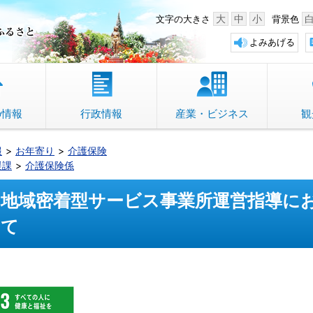
中野市 「故郷」のふるさと
大
中
小
文字の大きさ
背景色
よみあげる
の情報
行政情報
産業・ビジネス
観
報
お年寄り
介護保険
援課
介護保険係
地域密着型サービス事業所運営指導に
て