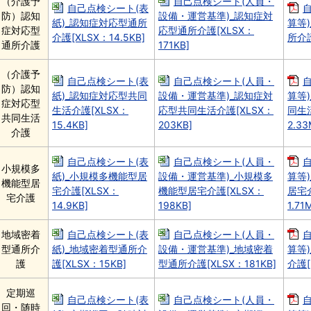
（介護予
自己点検シート(人員・
自己点検シート(表
防）認知
設備・運営基準)_認知症対
紙)_認知症対応型通所
算等
症対応型
応型通所介護[XLSX：
介護[XLSX：14.5KB]
所介護
通所介護
171KB]
（介護予
自己点検シート(表
自己点検シート(人員・
防）認知
紙)_認知症対応型共同
設備・運営基準)_認知症対
算等
症対応型
生活介護[XLSX：
応型共同生活介護[XLSX：
同生
共同生活
15.4KB]
203KB]
2.33
介護
自己点検シート(表
自己点検シート(人員・
小規模多
紙)_小規模多機能型居
設備・運営基準)_小規模多
算等
機能型居
宅介護[XLSX：
機能型居宅介護[XLSX：
居宅介
宅介護
14.9KB]
198KB]
1.71
地域密着
自己点検シート(表
自己点検シート(人員・
型通所介
紙)_地域密着型通所介
設備・運営基準)_地域密着
算等
護
護[XLSX：15KB]
型通所介護[XLSX：181KB]
介護[
定期巡
自己点検シート(表
自己点検シート(人員・
回・随時