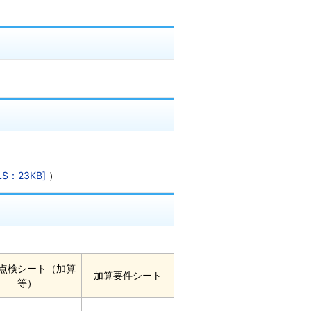
S：23KB]
）
点検シート（加算
加算要件シート
等）