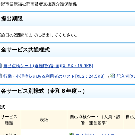
中野市健康福祉部高齢者支援課介護保険係
提出期限
実施日の2週間前までに提出してください。
全サービス共通様式
自己点検シート(避難確保計画)[XLSX：15.9KB]
行動・心理症状のある利用者のリスト[XLS：24.5KB]
（
記入例[XL
各サービス別様式（令和６年度～）
様式
サービス
自己点検シート（人員・設
自己
表紙
種類
備・運営基準）