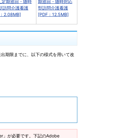
)_定期巡回・随時
期巡回・随時対応
型訪問介護看護
型訪問介護看護
：2.08MB]
[PDF：12.5MB]
提出期限までに、以下の様式を用いて改
ader」が必要です。下記のAdobe