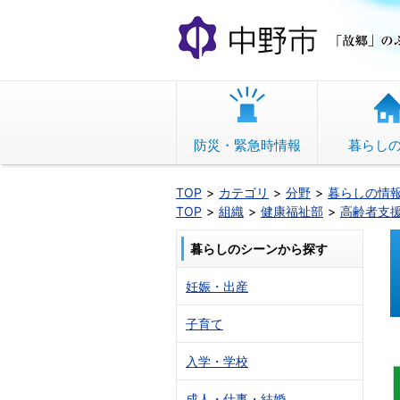
本
文
へ
移
動
防災・緊急時情報
暮らし
TOP
カテゴリ
分野
暮らしの情
TOP
組織
健康福祉部
高齢者支
暮らしのシーンから探す
妊娠・出産
子育て
入学・学校
成人・仕事・結婚