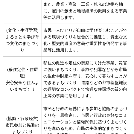
また、農業・商業・工業・観光の連携を軸
に、雇用の創出と地域経済の振興を図る事業
等に活用します。
(文化・生涯学習)
市民一人ひとりが自由に学び楽しむことがで
ふるさとを学び育
きる環境づくりを総合的に推進し、貴重な文
つ文化のまちづく
化・歴史的遺産の意義や重要性を啓発する事
り
業等に活用します。
移住の促進や定住の奨励に向けた事業、災害
(移住定住・住環
に強いまちづくり、事故や犯罪などから市民
境)
の生命や財産を守り、安心して暮らすことが
安心安全な住みよ
できるまちづくり、道路などの都市基盤施設
いまちづくり
の適切なコンパクトで快適な住環境の質の向
上等の事業に活用します。
市民と行政の連携による参加と協働のまちづ
くりを一層推進し、市民と行政の良好なコミ
(協働・行政経営)
ュニケーションと信頼関係に基づくまちづく
市民参加と協働の
りを進めるため、市民の主体的なまちづくり
まちづくり