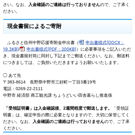
さい。なお、
入金確認のご連絡は行っておりません
ので、ご了承く
ださい。
現金書留によるご寄附
（
申出書様式[DOCX：
ふるさと信州中野応援寄附金申出書
19.3KB]
申出書様式[PDF：200KB]
）
/
に必要事項をご記入いただ
き、現金書留封筒に同封し下記までご郵送ください。なお、郵送料
につきましては、ご負担いただきますようお願いいたします。
◯ あて先
〒383-8614 長野県中野市三好町一丁目3番19号
電話：0269-22-2111
中野市 経済部 商工観光課 ちょうどいい田舎暮らし推進係
「受領証明書」は入金確認後、2週間程度で郵送します。
「受領証
明書」は、確定申告の際に必要となりますので、大切に保管してく
ださい。なお、
入金確認のご連絡は行っておりません
ので、ご了承
ください。