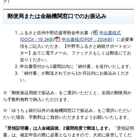
ク）
郵便局または金融機関窓口でのお振込み
申出書様式
ふるさと信州中野応援寄附金申出書（
[DOCX：19.3KB]
申出書様式[PDF：200KB]
/
）に必要事
項をご記入いただき、【中野市ふるさと納税サポートセン
ター】あてに電子メール、ファックスもしくは郵送にてお
送りください。
申出書受付から1週間以内に「納付書」を送付いたします。
「納付書」が郵送されてから1か月以内にお振込みくださ
い。
※「郵便振込用紙で振込み」をご選択いただくと、全国の郵便局か
ら手数料無料で納入いただけます。
※「ゆうちょ銀行以外の金融機関窓口で振込み」をご選択いただい
たいた場合、手数料はご負担いただきますようお願いいたします。
「受領証明書」は入金確認後、2週間程度で郵送します。
「受領証明
書」は、確定申告の際に必要となりますので、大切に保管してくだ