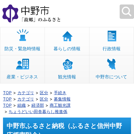
本
文
へ
移
動
防災・緊急時情報
暮らしの情報
行政情報
産業・ビジネス
観光情報
中野市について
TOP
カテゴリ
区分
手続き
TOP
カテゴリ
区分
募集情報
TOP
組織
経済部
商工観光課
ちょうどいい田舎暮らし推進係
中野市ふるさと納税（ふるさと信州中野