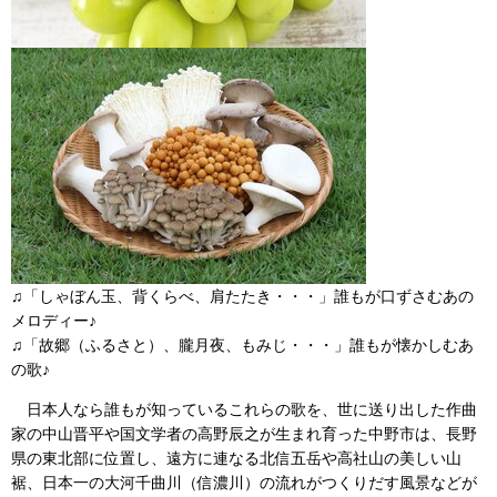
♫「しゃぼん玉、背くらべ、肩たたき・・・」誰もが口ずさむあの
メロディー♪
♫「故郷（ふるさと）、朧月夜、もみじ・・・」誰もが懐かしむあ
の歌♪
日本人なら誰もが知っているこれらの歌を、世に送り出した作曲
家の中山晋平や国文学者の高野辰之が生まれ育った中野市は、長野
県の東北部に位置し、遠方に連なる北信五岳や高社山の美しい山
裾、日本一の大河千曲川（信濃川）の流れがつくりだす風景などが