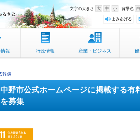
中野市 「故郷」のふるさと
大
中
小
文字の大きさ
背景色
よみあげる
の情報
行政情報
産業・ビジネス
観
広報係
中野市公式ホームページに掲載する有
を募集