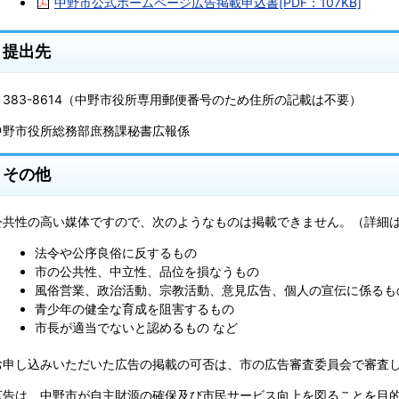
中野市公式ホームページ広告掲載申込書[PDF：107KB]
提出先
〒383-8614（中野市役所専用郵便番号のため住所の記載は不要）
中野市役所総務部庶務課秘書広報係
その他
公共性の高い媒体ですので、次のようなものは掲載できません。（詳細
法令や公序良俗に反するもの
市の公共性、中立性、品位を損なうもの
風俗営業、政治活動、宗教活動、意見広告、個人の宣伝に係るも
青少年の健全な育成を阻害するもの
市長が適当でないと認めるもの など
お申し込みいただいた広告の掲載の可否は、市の広告審査委員会で審査
広告は、中野市が自主財源の確保及び市民サービス向上を図ることを目