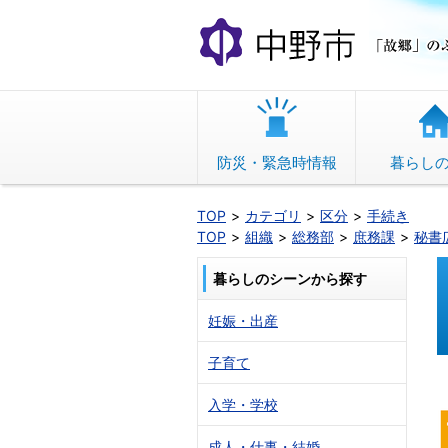
本
文
へ
移
動
防災・緊急時情報
暮らし
TOP
カテゴリ
区分
手続き
TOP
組織
総務部
庶務課
秘書
暮らしのシーンから探す
妊娠・出産
子育て
入学・学校
成人・仕事・結婚