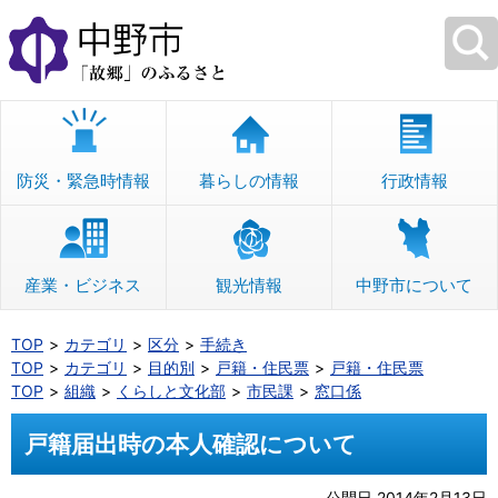
本
文
へ
移
動
防災・緊急時情報
暮らしの情報
行政情報
産業・ビジネス
観光情報
中野市について
TOP
カテゴリ
区分
手続き
TOP
カテゴリ
目的別
戸籍・住民票
戸籍・住民票
TOP
組織
くらしと文化部
市民課
窓口係
戸籍届出時の本人確認について
公開日 2014年2月13日