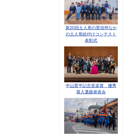
第20回土人形の里信州なか
の土人形絵付けコンテスト
表彰式
中山晋平記念音楽賞 優秀
賞入選曲発表会