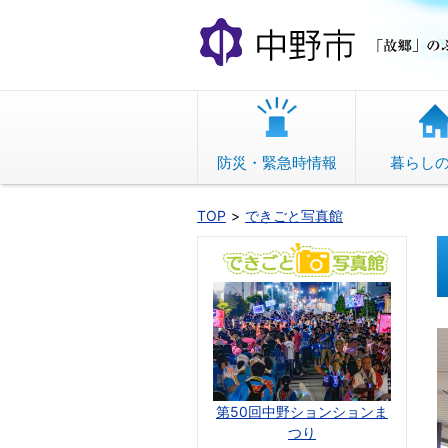
本
文
へ
移
動
防災・緊急時情報
暮らし
TOP
できごと写真館
第50回中野ションションま
つり