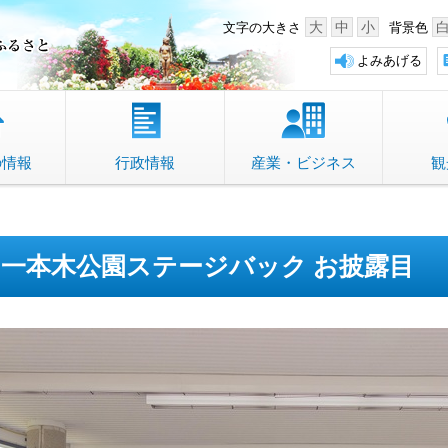
中野市 「故郷」のふるさと
大
中
小
文字の大きさ
背景色
よみあげる
の情報
行政情報
産業・ビジネス
観
一本木公園ステージバック お披露目