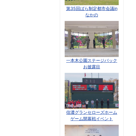
第35回ばら制定都市会議in
なかの
一本木公園ステージバック
お披露目
信濃グランセローズホーム
ゲーム開幕戦イベント