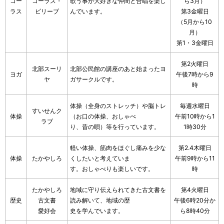
コー
コーラス・
歌う事が大好きな仲間と合唱を楽し
ら3月）
ラス
ビリーブ
んでいます。
第3金曜日
（5月から10
月）
第1・3金曜日
第2火曜日
北部スーリ
北部公民館の講座のあと始まったヨ
ヨガ
午後7時から9
ヤ
ガサークルです。
時
体操（全身のストレッチ）や脳トレ
毎週水曜日
すいせんク
体操
（お口の体操、おしゃべ
午前10時から1
ラブ
り、昔の唄）等を行っています。
1時30分
軽い体操、筋肉をほぐし痛みを少な
第2.4木曜日
体操
たかやしろ
くしたいと考えていま
午前9時から11
す。おしゃべりも楽しいです。
時
たかやしろ
地域に守り伝えられてきた古文書を
第4火曜日
歴史
古文書
読み解いて、地域の歴
午後6時20分か
愛好会
史を学んでいます。
ら8時40分