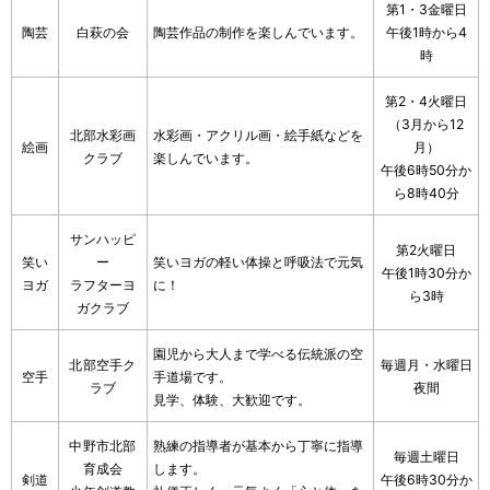
第1・3金曜日
陶芸
白萩の会
陶芸作品の制作を楽しんでいます。
午後1時から4
時
第2・4火曜日
（3月から12
北部水彩画
水彩画・アクリル画・絵手紙などを
絵画
月）
クラブ
楽しんでいます。
午後6時50分か
ら8時40分
サンハッピ
第2火曜日
笑い
ー
笑いヨガの軽い体操と呼吸法で元気
午後1時30分か
ヨガ
ラフターヨ
に！
ら3時
ガクラブ
園児から大人まで学べる伝統派の空
北部空手ク
毎週月・水曜日
空手
手道場です。
ラブ
夜間
見学、体験、大歓迎です。
中野市北部
熟練の指導者が基本から丁寧に指導
毎週土曜日
育成会
します。
剣道
午後6時30分か