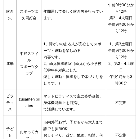
午前9時30分か
吹き
スポーツ吹
年間通して楽しく吹き矢を行ってい
ら12時
矢
矢同好会
ます。
第2・4火曜日
午前9時30分か
ら12時
1、障がいのある人が安心してスポ
1、第3土曜日
ーツ・運動を楽しめる
午前9時30分か
中野スマイ
内容です。
ら12時
ル
運動
2、幼児体操教室（幼児から小学校
2、第2・4土曜
スポーツク
低学年を対象とした
日
ラブ
楽しく運動・体操をして体づくりを
午後1時から3
します。）
時30分
ピラ
マットピラティスで主に姿勢改善、
zusamen pil
ティ
身体機能向上を目指し
不定期
ates
ス
て活動しています。
市内外問わず、子どもから大人まで
子ど
誰でも参加OK!
おかってカ
も
おしゃべり、遊び、勉強、相談、何
不定期
フェ