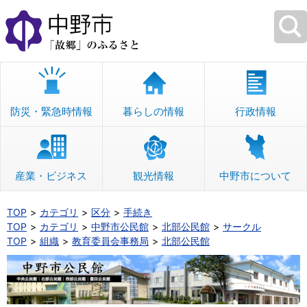
本
文
へ
移
動
防災・緊急時情報
暮らしの情報
行政情報
産業・ビジネス
観光情報
中野市について
TOP
カテゴリ
区分
手続き
TOP
カテゴリ
中野市公民館
北部公民館
サークル
TOP
組織
教育委員会事務局
北部公民館