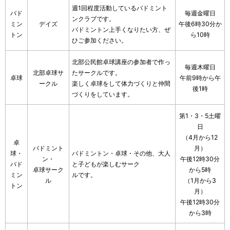
週1回程度活動しているバドミント
バド
毎週金曜日
ンクラブです。
ミン
デイズ
午後6時30分か
バドミントン上手くなりたい方、ぜ
トン
ら10時
ひご参加ください。
北部公民館卓球講座の参加者で作っ
毎週木曜日
北部卓球サ
たサークルです。
卓球
午前9時から午
ークル
楽しく卓球をして体力づくりと仲間
後1時
づくりをしています。
第1・3・5土曜
日
（4月から12
卓
バドミント
月）
球・
バドミントン・卓球・その他、大人
ン・
午後12時30分
バド
と子どもが楽しむサーク
卓球サーク
から5時
ミン
ルです。
ル
（1月から3
トン
月）
午後12時30分
から3時