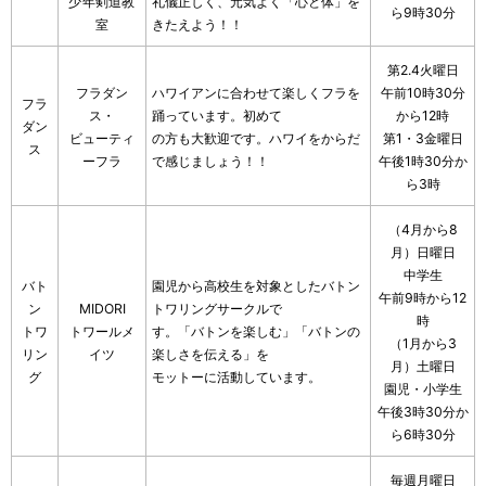
少年剣道教
礼儀正しく、元気よく「心と体」を
ら9時30分
室
きたえよう！！
第2.4火曜日
フラダン
ハワイアンに合わせて楽しくフラを
午前10時30分
フラ
ス・
踊っています。初めて
から12時
ダン
ビューティ
の方も大歓迎です。ハワイをからだ
第1・3金曜日
ス
ーフラ
で感じましょう！！
午後1時30分か
ら3時
（4月から8
月）日曜日
中学生
バト
園児から高校生を対象としたバトン
午前9時から12
ン
MIDORI
トワリングサークルで
時
トワ
トワールメ
す。「バトンを楽しむ」「バトンの
（1月から3
リン
イツ
楽しさを伝える」を
月）土曜日
グ
モットーに活動しています。
園児・小学生
午後3時30分か
ら6時30分
毎週月曜日