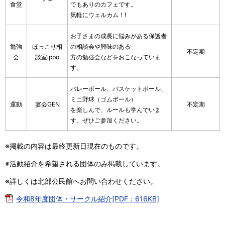
食堂
でもありのカフェです。
気軽にウェルカム！!
お子さまの成長に悩みがある保護者
勉強
ほっこり相
の相談会や興味のある
不定期
会
談室ippo
方の勉強会などをおこなっていま
す。
バレーボール、バスケットボール、
ミニ野球（ゴムボール）
運動
宴会GEN
不定期
を楽しんで、ルールも学んでいま
す。ぜひご参加ください。
※掲載の内容は最終更新日現在のものです。
※活動紹介を希望される団体のみ掲載しています。
※詳しくは北部公民館へお問い合わせください。
令和8年度団体・サークル紹介[PDF：616KB]