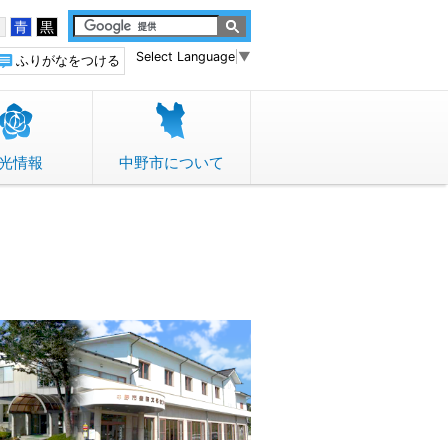
白
青
黒
Select Language
▼
ふりがなをつける
光情報
中野市について