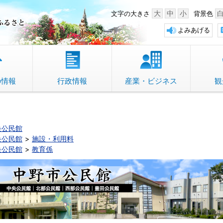
中野市 「故郷」のふるさと
大
中
小
文字の大きさ
背景色
よみあげる
の情報
行政情報
産業・ビジネス
観
央公民館
央公民館
施設・利用料
央公民館
教育係