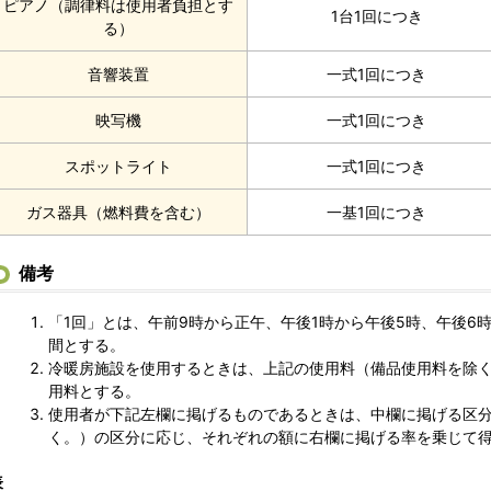
ピアノ（調律料は使用者負担とす
1台1回につき
る）
音響装置
一式1回につき
映写機
一式1回につき
スポットライト
一式1回につき
ガス器具（燃料費を含む）
一基1回につき
備考
「1回」とは、午前9時から正午、午後1時から午後5時、午後6
間とする。
冷暖房施設を使用するときは、上記の使用料（備品使用料を除く。
用料とする。
使用者が下記左欄に掲げるものであるときは、中欄に掲げる区
く。）の区分に応じ、それぞれの額に右欄に掲げる率を乗じて
表