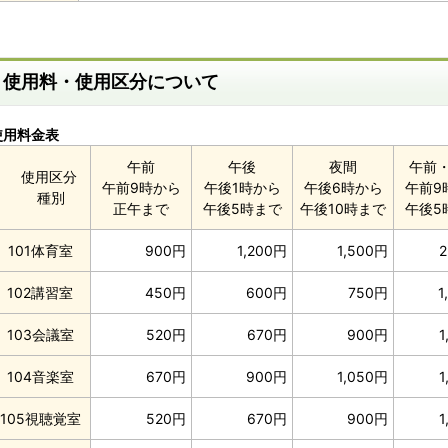
使用料・使用区分について
使用料金表
午前
午後
夜間
午前
使用区分
午前9時から
午後1時から
午後6時から
午前9
種別
正午まで
午後5時まで
午後10時まで
午後5
101体育室
900円
1,200円
1,500円
2
102講習室
450円
600円
750円
1
103会議室
520円
670円
900円
1
104音楽室
670円
900円
1,050円
1
105視聴覚室
520円
670円
900円
1