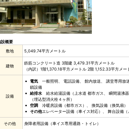
施設概要
敷地
5,049.74平方メートル
鉄筋コンクリート造 3階建 3,479.31平方メートル
建物
（内訳）1階1,370.18平方メートル 2階 1,152.33平方メ
電気
一般照明、 電話設備、 館内放送、 講堂専用放
鎖設備
給排水
給水給湯設備（上水道 都市ガス、 瞬間湯沸器
設備
（埋込型消火栓４ヶ所）
空調
冷暖房設備（都市ガス）、 換気設備（換気扇）
その他
エレベーター設備（車イス対応）、 舞台設備（
その他
身障者用設備（車イス専用通路・トイレ）