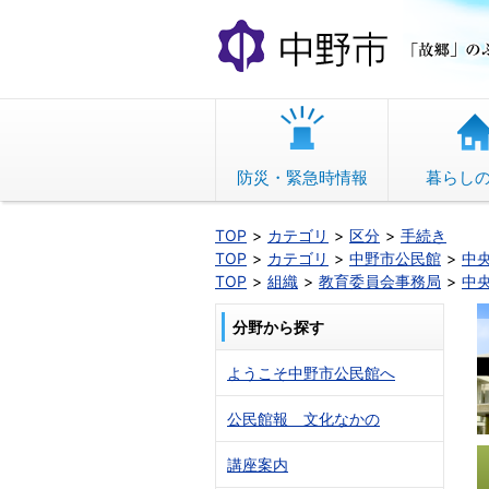
本
文
へ
移
動
防災・緊急時情報
暮らし
TOP
カテゴリ
区分
手続き
TOP
カテゴリ
中野市公民館
中
TOP
組織
教育委員会事務局
中
分野から探す
ようこそ中野市公民館へ
公民館報 文化なかの
講座案内