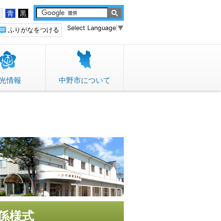
白
青
黒
Select Language
▼
ふりがなをつける
光情報
中野市について
係様式