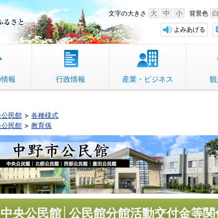
中野市 「故郷」のふるさと
大
中
小
文字の大きさ
背景色
よみあげる
の情報
行政情報
産業・ビジネス
観
央公民館
各種様式
央公民館
教育係
中央公民館│公民館分館活動交付金等関