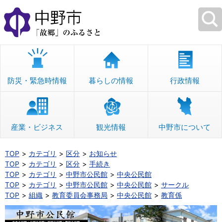
本
文
へ
移
動
防災・緊急時情報
暮らしの情報
行政情報
産業・ビジネス
観光情報
中野市について
TOP
カテゴリ
区分
お知らせ
TOP
カテゴリ
区分
手続き
TOP
カテゴリ
中野市公民館
中央公民館
TOP
カテゴリ
中野市公民館
中央公民館
サークル
TOP
組織
教育委員会事務局
中央公民館
教育係