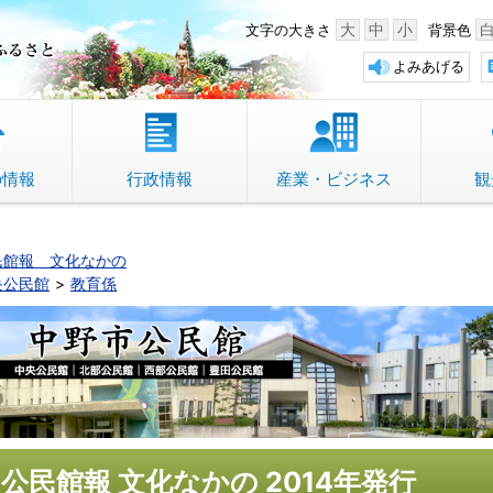
中野市 「故郷」のふるさと
大
中
小
文字の大きさ
背景色
よみあげる
の情報
行政情報
産業・ビジネス
観
民館報 文化なかの
央公民館
教育係
公民館報 文化なかの 2014年発行