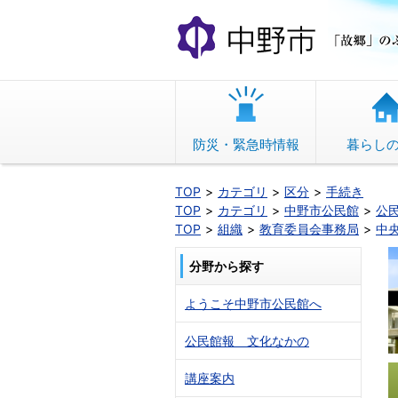
本
文
へ
移
動
防災・緊急時情報
暮らし
TOP
カテゴリ
区分
手続き
TOP
カテゴリ
中野市公民館
公
TOP
組織
教育委員会事務局
中
分野から探す
ようこそ中野市公民館へ
公民館報 文化なかの
講座案内