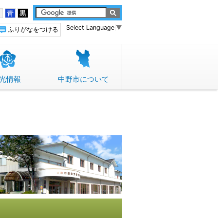
白
青
黒
Select Language
▼
ふりがなをつける
光情報
中野市について