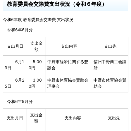
教育委員会交際費支出状況（令和６年度）
令和6年度 教育委員会交際費 支出状況
令和6年6月分
支出金
支出月日
支出内容
支出先
額
6月1
5,00
中野市経済に関する懇
信州中野商工会議
9日
0円
談会
所
6月2
3,00
中野市体育協会賛助会
中野市体育協会賛
5日
0円
理事会
助会
令和6年9月分
支出金
支出月日
支出内容
支出先
額