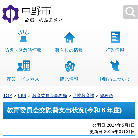
本
文
へ
移
動
防災・緊急時情報
暮らしの情報
行政情報
産業・ビジネス
観光情報
中野市について
TOP
組織
教育委員会事務局
学校教育課
総務係
教育委員会交際費支出状況(令和６年度)
公開日 2024年5月1日
更新日 2025年3月31日