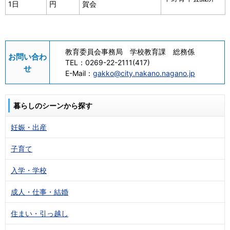
1日
円
賀会
教育委員会事務局 学校教育課 総務係
お問い合わ
TEL：
0269-22-2111(417)
せ
E-Mail：
gakko@city.nakano.nagano.jp
暮らしのシーンから探す
妊娠・出産
子育て
入学・学校
成人・仕事・結婚
住まい・引っ越し