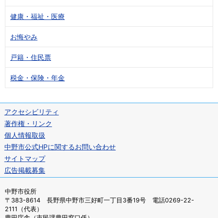
健康・福祉・医療
お悔やみ
戸籍・住民票
税金・保険・年金
アクセシビリティ
著作権・リンク
個人情報取扱
中野市公式HPに関するお問い合わせ
サイトマップ
広告掲載募集
中野市役所
〒383-8614 長野県中野市三好町一丁目3番19号 電話0269-22-
2111（代表）
豊田庁舎（市民課豊田窓口係）