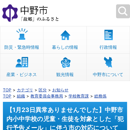
本
文
へ
移
動
防災・緊急時情報
暮らしの情報
行政情報
産業・ビジネス
観光情報
中野市について
TOP
カテゴリ
区分
お知らせ
TOP
組織
教育委員会事務局
学校教育課
総務係
【1月23日異常ありませんでした】中野市
内小中学校の児童・生徒を対象とした「犯
行予告メール」に伴う市の対応について