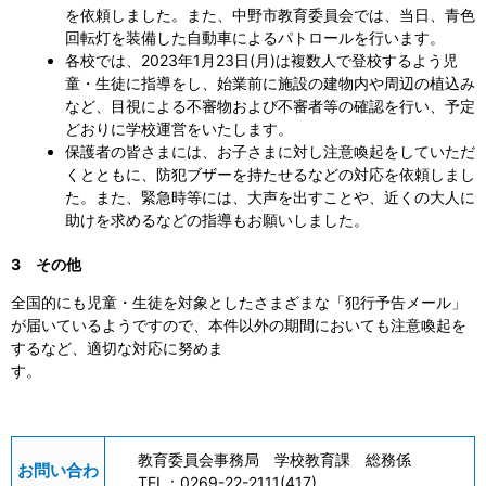
を依頼しました。また、中野市教育委員会では、当日、青色
回転灯を装備した自動車によるパトロールを行います。
各校では、2023年1月23日(月)は複数人で登校するよう児
童・生徒に指導をし、始業前に施設の建物内や周辺の植込み
など、目視による不審物および不審者等の確認を行い、予定
どおりに学校運営をいたします。
保護者の皆さまには、お子さまに対し注意喚起をしていただ
くとともに、防犯ブザーを持たせるなどの対応を依頼しまし
た。また、緊急時等には、大声を出すことや、近くの大人に
助けを求めるなどの指導もお願いしました。
3 その他
全国的にも児童・生徒を対象としたさまざまな「犯行予告メール」
が届いているようですので、本件以外の期間においても注意喚起を
するなど、適切な対応に努めま
す。
教育委員会事務局 学校教育課 総務係
お問い合わ
TEL：
0269-22-2111(417)