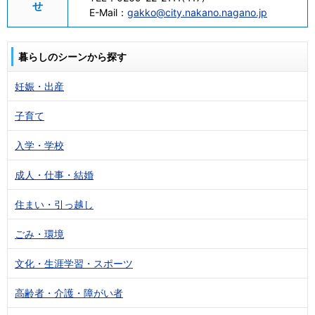
せ
E-Mail：
gakko@city.nakano.nagano.jp
暮らしのシーンから探す
妊娠・出産
子育て
入学・学校
成人・仕事・結婚
住まい・引っ越し
ごみ・環境
文化・生涯学習・スポーツ
高齢者・介護・障がい者