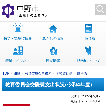
本
文
へ
移
動
防災・緊急時情報
暮らしの情報
行政情報
産業・ビジネス
観光情報
中野市について
TOP
組織
教育委員会事務局
学校教育課
総務係
教育委員会交際費支出状況(令和4年度)
公開日 2022年5月2日
更新日 2023年4月4日