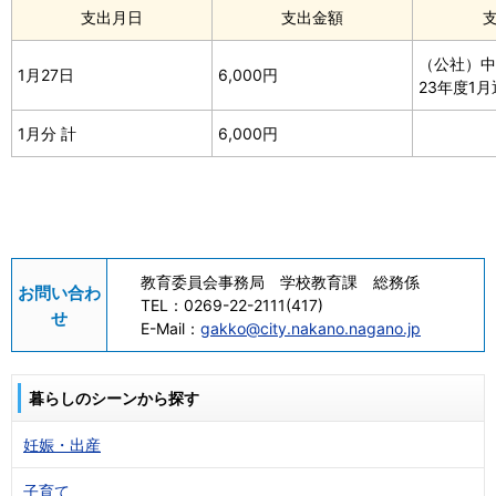
支出月日
支出金額
（公社）中
1月27日
6,000円
23年度1
1月分 計
6,000円
教育委員会事務局 学校教育課 総務係
お問い合わ
TEL：
0269-22-2111(417)
せ
E-Mail：
gakko@city.nakano.nagano.jp
暮らしのシーンから探す
妊娠・出産
子育て