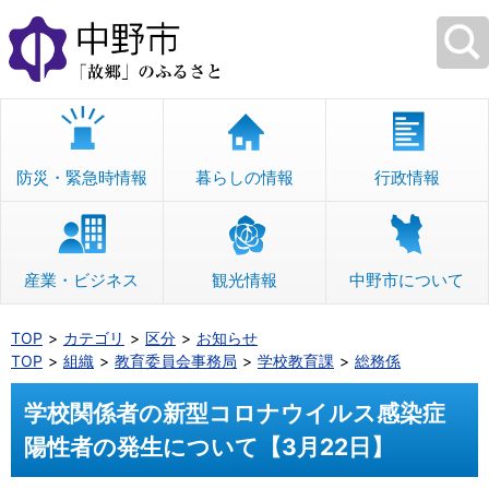
本
文
へ
移
動
防災・緊急時情報
暮らしの情報
行政情報
産業・ビジネス
観光情報
中野市について
TOP
カテゴリ
区分
お知らせ
TOP
組織
教育委員会事務局
学校教育課
総務係
学校関係者の新型コロナウイルス感染症
陽性者の発生について【3月22日】