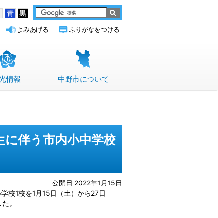
白
青
黒
よみあげる
ふりがなをつける
光情報
中野市について
生に伴う市内小中学校
公開日 2022年1月15日
校1校を1月15日（土）から27日
した。