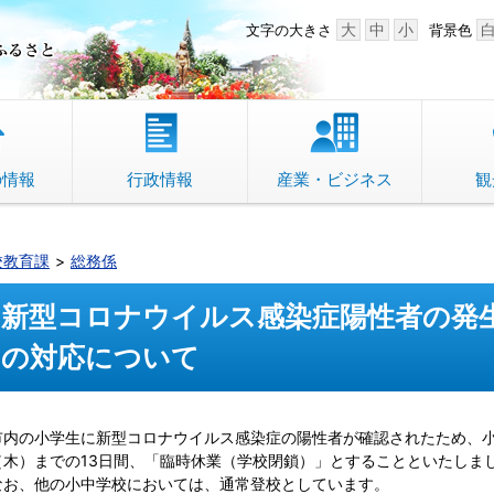
中野市 「故郷」のふるさと
大
中
小
文字の大きさ
背景色
の情報
行政情報
産業・ビジネス
観
校教育課
総務係
新型コロナウイルス感染症陽性者の発
の対応について
市内の小学生に新型コロナウイルス感染症の陽性者が確認されたため、小学
（木）までの13日間、「臨時休業（学校閉鎖）」とすることといたしま
なお、他の小中学校においては、通常登校としています。